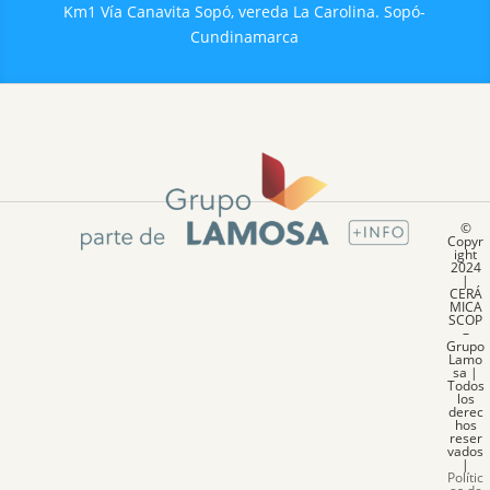
Km1 Vía Canavita Sopó, vereda La Carolina. Sopó-
Cundinamarca
©
Copyr
ight
2024
|
CERÁ
MICA
SCOP
–
Grupo
Lamo
sa |
Todos
los
derec
hos
reser
vados
|
Polític